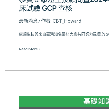
療
床試驗 GCP 查核
器
材
最新消息
/ 作者:
CBT_Howard
查
驗
康煜生技與來自臺灣知名醫材大廠共同努力達標 於 2
登
記
Read More »
臨
床
試
驗
GCP
康
查
煜
核
臨