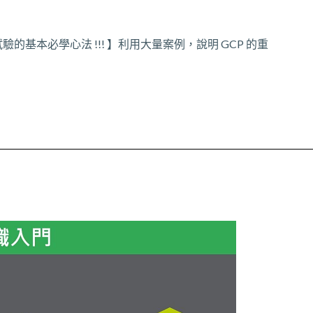
的基本必學心法 !!! 】利用大量案例，說明 GCP 的重