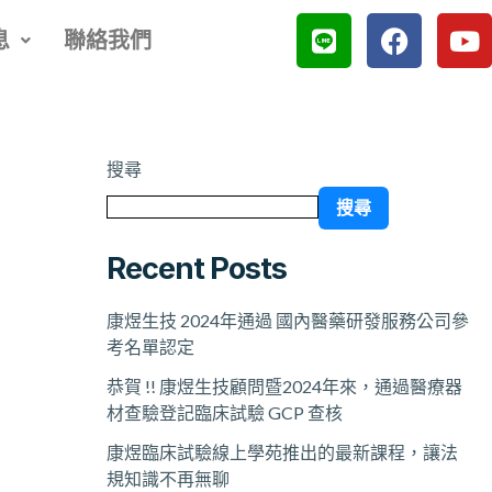
L
F
Y
息
聯絡我們
i
a
o
n
c
u
e
e
t
b
u
o
b
搜尋
o
e
搜尋
k
Recent Posts
康煜生技 2024年通過 國內醫藥研發服務公司參
考名單認定
恭賀 !! 康煜生技顧問暨2024年來，通過醫療器
材查驗登記臨床試驗 GCP 查核
康煜臨床試驗線上學苑推出的最新課程，讓法
規知識不再無聊