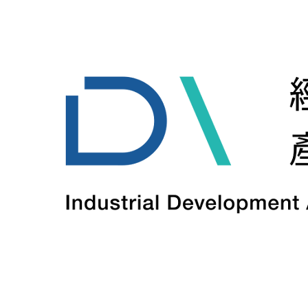
煜
生
技
2024
年
通
過
國
內
醫
藥
研
發
服