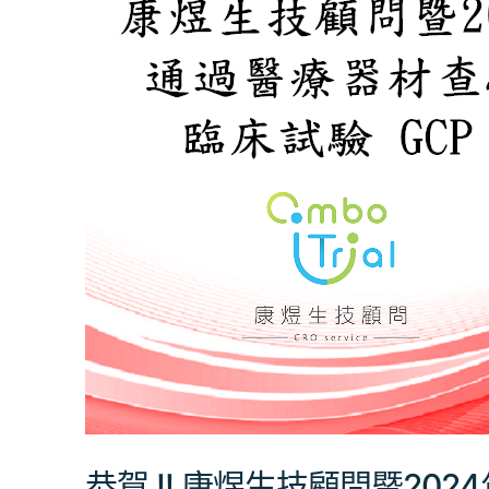
!!
康
煜
生
技
顧
問
暨
2024
年
來，
通
過
醫
恭賀 !! 康煜生技顧問暨2