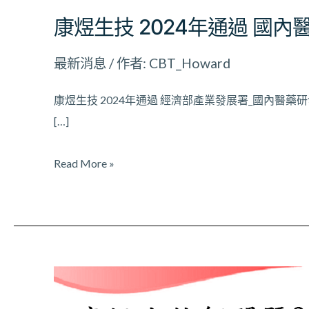
務
康煜生技 2024年通過 國
公
司
最新消息
/ 作者:
CBT_Howard
參
考
康煜生技 2024年通過 經濟部產業發展署_國內醫
名
[…]
單
認
Read More »
定
恭
賀