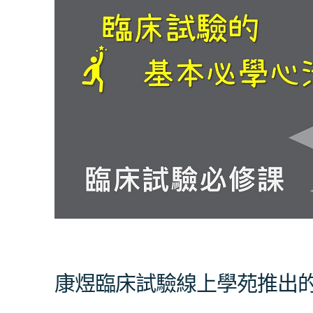
床
試
驗
線
上
學
苑
推
出
的
最
新
課
康煜臨床試驗線上學苑推出
程，
讓