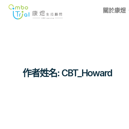
跳
文
關於康煜
至
章
主
分
要
頁
內
容
作者姓名: CBT_Howard
康