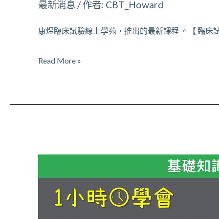
最新消息
/ 作者:
CBT_Howard
法
規
康煜臨床試驗線上學苑，推出的最新課程 。【 臨床試驗
知
識
Read More »
不
再
無
聊
重
磅
推
出
!
康