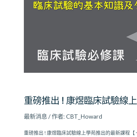
煜
臨
床
試
驗
線
上
學
苑
推
重磅推出 ! 康煜臨床試驗線
出
最
最新消息
/ 作者:
CBT_Howard
新
課
重磅推出 ! 康煜臨床試驗線上學苑推出的最新課程【 