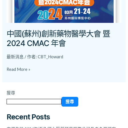
醫
學
大
會
暨
中國(蘇州)創新藥物醫學大會 暨
2024
2024 CMAC 年會
CMAC
年
最新消息
/ 作者:
CBT_Howard
會
Read More »
搜尋
搜尋
Recent Posts