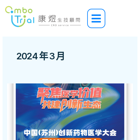
跳
至
Main
主
Menu
要
內
容
2024 年 3 月
中
國
(蘇
州)
創
新
藥
物