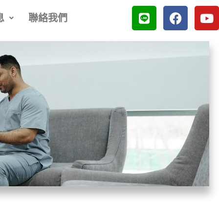
L
F
Y
息
聯絡我們
i
a
o
n
c
u
e
e
t
b
u
o
b
o
e
k