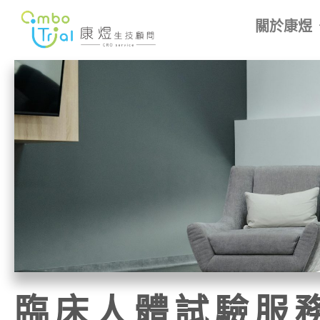
跳
關於康煜
至
主
要
內
容
臨床人體試驗服