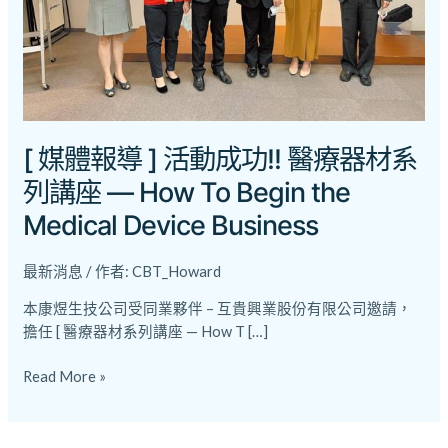
成
功!!
醫
療
器
材
系
[ 媒體報導 ] 活動成功!! 醫療器材系
列
列講座 — How To Begin the
講
Medical Device Business
座
—
How
最新消息
/ 作者:
CBT_Howard
To
本康煜生技公司受同業夥伴 – 互貴興業股份有限公司邀請，
Begin
擔任 [ 醫療器材系列講座 — How T […]
the
Medical
Read More »
Device
Business