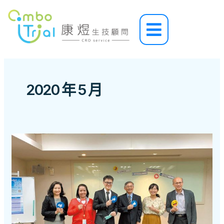
跳
至
Main
主
Menu
要
內
容
2020 年 5 月
[
媒
體
報
導
]
活
動