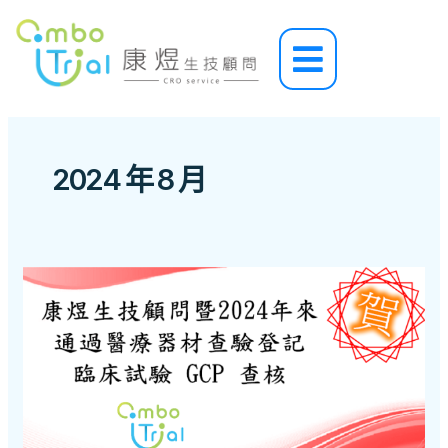
跳
至
Main
主
Menu
要
內
容
2024 年 8 月
恭
賀
!!
康
煜
生
技
顧