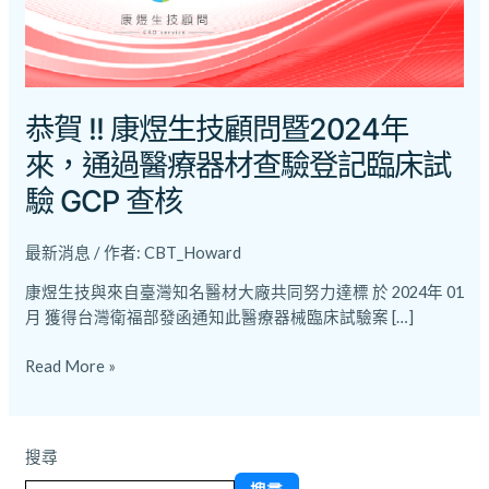
問
暨
2024
年
來，
恭賀 !! 康煜生技顧問暨2024年
通
來，通過醫療器材查驗登記臨床試
過
醫
驗 GCP 查核
療
器
最新消息
/ 作者:
CBT_Howard
材
查
康煜生技與來自臺灣知名醫材大廠共同努力達標 於 2024年 01
驗
月 獲得台灣衛福部發函通知此醫療器械臨床試驗案 […]
登
記
Read More »
臨
床
試
搜尋
驗