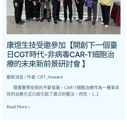
【開
創
下
一
個
臺
日
康煜生技受邀參加【開創下一個臺
CGT
日CGT時代-非病毒CAR-T細胞治
時
療的未來新前景研討會 】
代-
非
病
最新消息
/ 作者:
CBT_Howard
毒
隨著醫學技術的不斷發展，CAR-T細胞治療作為一種革命
CAR-
性的治療方式已經引起了廣泛的關注。然而， […]
T
細
Read More »
胞
治
療