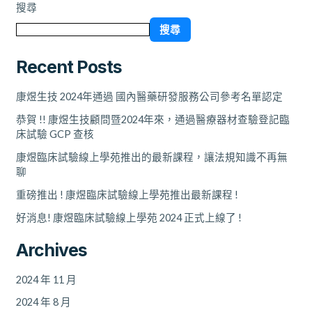
的
搜尋
未
搜尋
來
新
Recent Posts
前
景
康煜生技 2024年通過 國內醫藥研發服務公司參考名單認定
研
討
恭賀 !! 康煜生技顧問暨2024年來，通過醫療器材查驗登記臨
會
床試驗 GCP 查核
】
康煜臨床試驗線上學苑推出的最新課程，讓法規知識不再無
聊
重磅推出 ! 康煜臨床試驗線上學苑推出最新課程 !
好消息! 康煜臨床試驗線上學苑 2024 正式上線了 !
Archives
2024 年 11 月
2024 年 8 月