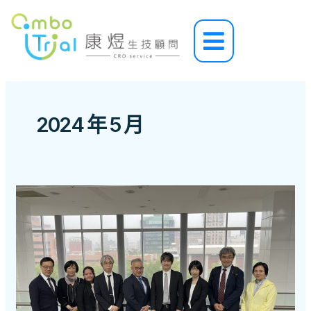
跳
至
Main
主
Menu
要
內
容
2024 年 5 月
康
煜
生
技
受
邀
參
加