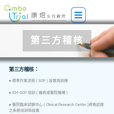
跳
至
Main
主
Menu
要
內
容
第三方稽核
第三方稽核：
● 標準作業流程 ( SOP ) 設置與訓練
● ICH-GCP 培訓 ( 廠商或醫院機構 )
● 醫院臨床試驗中心 ( Clinical Research Center )資格認證
之系統培訓與設置​