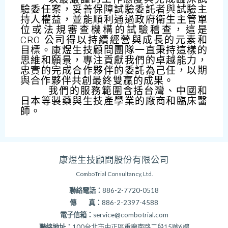
驗委任案，妥善保障試驗委託者與試驗主
持人權益，並能順利通過政府衛生主管單
位或法規審查機構的試驗稽查，這是
CRO 公司得以持續經營與成長的元素和
目標。康煜生技顧問團隊一直秉持這樣的
思維和願景，專注貢獻我們的卓越能力，
忠實的完成合作夥伴的委託為己任，以期
與合作夥伴共創最終雙贏的成果。
我們的服務範圍含括台灣、中國和
日本等製藥與生技產學業的廠商和臨床醫
師。
康煜生技顧問股份有限公司
ComboTrial Consultancy, Ltd.
聯絡電話：
886-2-7720-0518
傳 真：
886-2-2397-4588
電子信箱：
service@combotrial.com
聯絡地址：
100台北市中正區重慶南路二段15號6樓