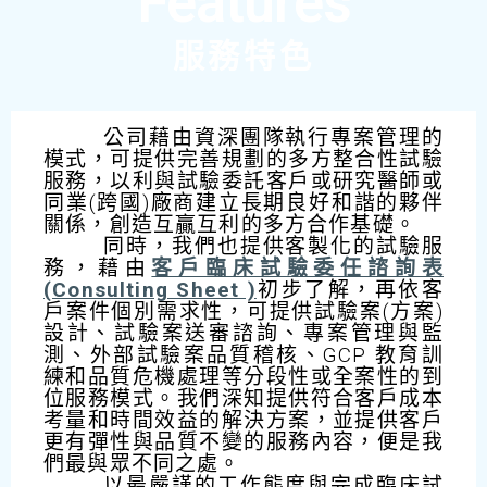
Features
服務特色
公司藉由資深團隊執行專案管理的
模式，可提供完善規劃的多方整合性試驗
服務，以利與試驗委託客戶或研究醫師或
同業(跨國)廠商建立長期良好和諧的夥伴
關係，創造互贏互利的多方合作基礎。
同時，我們也提供客製化的試驗服
務，藉由
客戶臨床試驗委任諮詢表
(Consulting Sheet )
初步了解，再依客
戶案件個別需求性，可提供試驗案(方案)
設計、試驗案送審諮詢、專案管理與監
測、外部試驗案品質稽核、GCP 教育訓
練和品質危機處理等分段性或全案性的到
位服務模式。我們深知提供符合客戶成本
考量和時間效益的解決方案，並提供客戶
更有彈性與品質不變的服務內容，便是我
們最與眾不同之處。
以最嚴謹的工作態度與完成臨床試