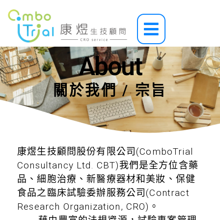
跳
至
Main
主
Menu
要
內
About
容
關於我們 / 宗旨
康煜生技顧問股份有限公司(ComboTrial
Consultancy Ltd. CBT)我們是全方位含藥
品、細胞治療、新醫療器材和美妝、保健
食品之臨床試驗委辦服務公司(Contract
Research Organization, CRO)。