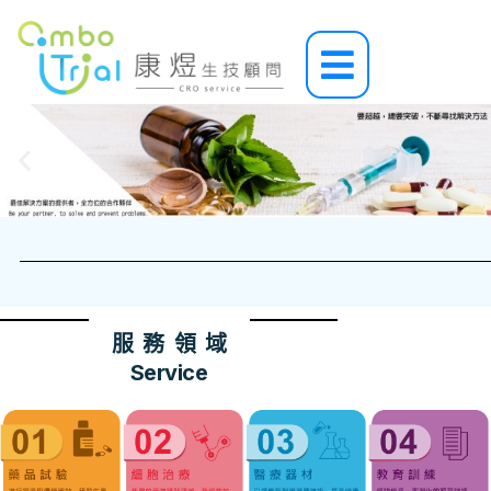
跳
至
Main
主
Menu
要
內
容
服 務 領 域
Service